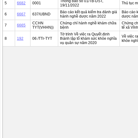
Thông báo số 01/TB-DST,
5
6682
0001
Thủ tục m
19/11/2022
Báo cáo kết quả kiểm tra đánh giá
Báo cáo k
6
6667
637/UBND
hành nghề dược năm 2022
dược nă
CCHN
Chứng chỉ hành nghề khám chữa
Chứng ch
7
6665
TYT(VHHN))
bệnh
tế xã Vĩ
Tờ trình Về việc ra Quyết định
Về việc r
8
192
06 /TTr-TYT
thành lập tổ khám sức khỏe nghĩa
khỏe ngh
vụ quân sự năm 2020