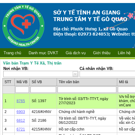
Trang chủ
Danh mục DVKT
Giá dịch vụ
Giới thiệu
Liên hệ
Văn bản Trạm Y Tế Xã, Thị trấn
Nơi nhận VB:
Cá nhân nhận VB:
STT
Mã VB
Số VB
Tên văn bản
Mô tả
V/v hỗ tr
Tờ trình số: 03/TTr-TTYT, ngày
1
8765
Số: 1397
khám, ch
27/7/2023
vnCare
2
6903
4216/KHNV
Chứng chỉ hành nghề
Chứng ch
Tờ trình số: 08/TTr-TYT, ngày
Về việc h
3
6812
Số: 2186
06/12/2022
vắc xin C
4
6721
4215/KHNV
Hồ sơ cấp cchn
hồ sơ cấ