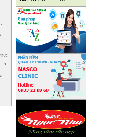
ng
n
 thực
tiếp
ời