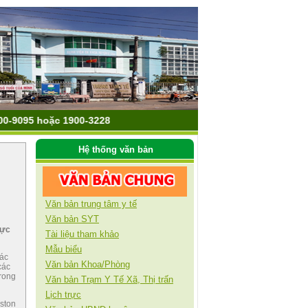
095 hoặc 1900-3228
Hệ thống văn bản
Văn bản trung tâm y tế
Văn bản SYT
lực
Tài liệu tham khảo
Mẫu biểu
các
Văn bản Khoa/Phòng
các
rong
Văn bản Trạm Y Tế Xã, Thị trấn
Lịch trực
iston