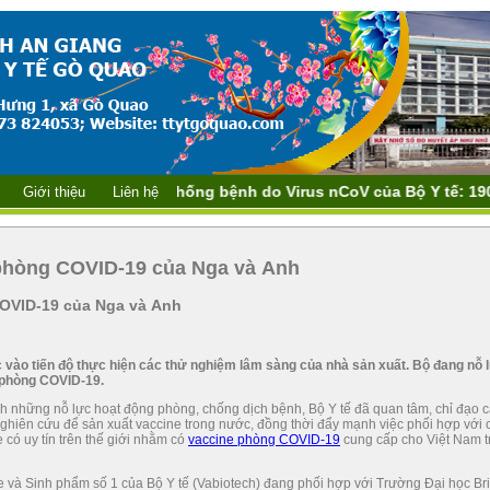
dây nóng Phòng, chống bệnh do Virus nCoV của Bộ Y tế: 1900-9
Giới thiệu
Liên hệ
 phòng COVID-19 của Nga và Anh
COVID-19 của Nga và Anh
c vào tiến độ thực hiện các thử nghiệm lâm sàng của nhà sản xuất. Bộ đang nỗ 
 phòng COVID-19.
ạnh những nỗ lực hoạt động phòng, chống dịch bệnh, Bộ Y tế đã quan tâm, chỉ đạo 
ghiên cứu để sản xuất vaccine trong nước, đồng thời đẩy mạnh việc phối hợp với 
e có uy tín trên thế giới nhằm có
vaccine phòng COVID-19
cung cấp cho Việt Nam t
e và Sinh phẩm số 1 của Bộ Y tế (Vabiotech) đang phối hợp với Trường Đại học Br