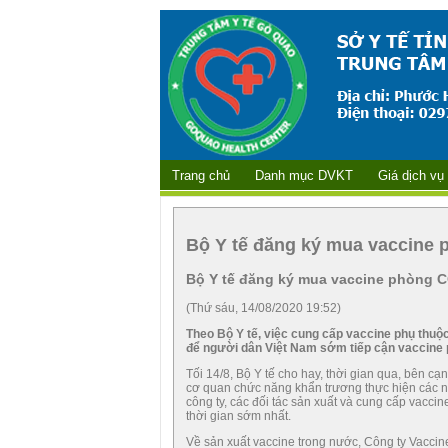
Đường 
Trang chủ
Danh mục DVKT
Giá dịch vụ
Bộ Y tế đăng ký mua vaccine
Bộ Y tế đăng ký mua vaccine phòng 
(Thứ sáu, 14/08/2020 19:52)
Theo Bộ Y tế, việc cung cấp vaccine phụ thuộ
để người dân Việt Nam sớm tiếp cận vaccine
Tối 14/8, Bộ Y tế cho hay, thời gian qua, bên c
cơ quan chức năng khẩn trương thực hiện các n
công ty, các đối tác sản xuất và cung cấp vaccin
thời gian sớm nhất.
Về sản xuất vaccine trong nước, Công ty Vaccin