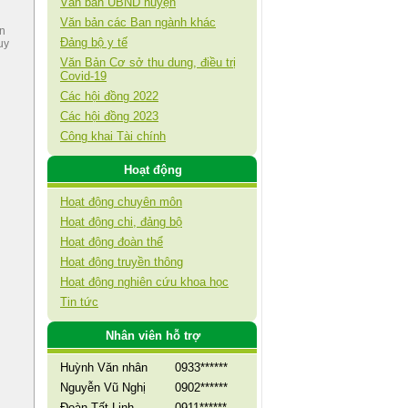
Văn bản UBND huyện
Văn bản các Ban ngành khác
ện
Đảng bộ y tế
uy
Văn Bản Cơ sở thu dung, điều trị
Covid-19
Các hội đồng 2022
Các hội đồng 2023
Công khai Tài chính
Hoạt động
Hoạt động chuyên môn
Hoạt động chi, đảng bộ
Hoạt động đoàn thể
Hoạt động truyền thông
Hoạt động nghiên cứu khoa học
Tin tức
Nhân viên hỗ trợ
Huỳnh Văn nhân
0933******
Nguyễn Vũ Nghị
0902******
Đoàn Tất Linh
0911******