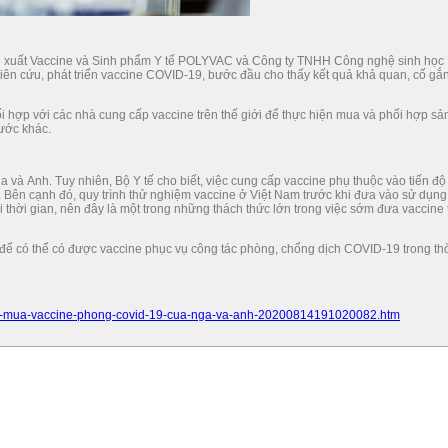
n xuất Vaccine và Sinh phẩm Y tế POLYVAC và Công ty TNHH Công nghệ sinh học
n cứu, phát triển vaccine COVID-19, bước đầu cho thấy kết quả khả quan, cố gắ
hối hợp với các nhà cung cấp vaccine trên thế giới để thực hiện mua và phối hợp sả
nước khác.
và Anh. Tuy nhiên, Bộ Y tế cho biết, việc cung cấp vaccine phụ thuộc vào tiến độ
 Bên cạnh đó, quy trình thử nghiệm vaccine ở Việt Nam trước khi đưa vào sử dụng
i thời gian, nên đây là một trong những thách thức lớn trong việc sớm đưa vaccine 
h để có thể có được vaccine phục vụ công tác phòng, chống dịch COVID-19 trong th
ng-ky-mua-vaccine-phong-covid-19-cua-nga-va-anh-20200814191020082.htm