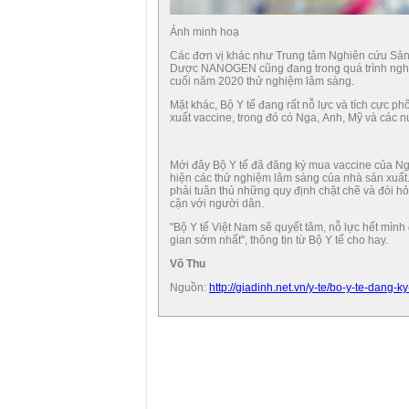
Ảnh minh hoạ
Các đơn vị khác như Trung tâm Nghiên cứu Sả
Dược NANOGEN cũng đang trong quá trình nghiê
cuối năm 2020 thử nghiệm lâm sàng.
Mặt khác, Bộ Y tế đang rất nỗ lực và tích cực p
xuất vaccine, trong đó có Nga, Anh, Mỹ và các 
Mới đây Bộ Y tế đã đăng ký mua vaccine của Nga 
hiện các thử nghiệm lâm sàng của nhà sản xuất.
phải tuân thủ những quy định chặt chẽ và đòi hỏ
cận với người dân.
"Bộ Y tế Việt Nam sẽ quyết tâm, nỗ lực hết mìn
gian sớm nhất", thông tin từ Bộ Y tế cho hay.
Võ Thu
Nguồn:
http://giadinh.net.vn/y-te/bo-y-te-da