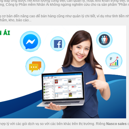
g đáp ứng được hết khối lượng công việc cần quản lý, hoặc khó khăn trong việc s
chung, Công ty Phần mềm Nhân Ái không ngừng nghiên cứu cho ra sản phẩm "Phầ
ơ bản đến nâng cao để bán hàng cũng như quản lý chi tiết, ví dụ như tính tiền n
hẩm, kho, báo cáo...
hợp lý với các gói dịch vụ so với các bên khác trên thị trường. Riêng
Nasco sales
c