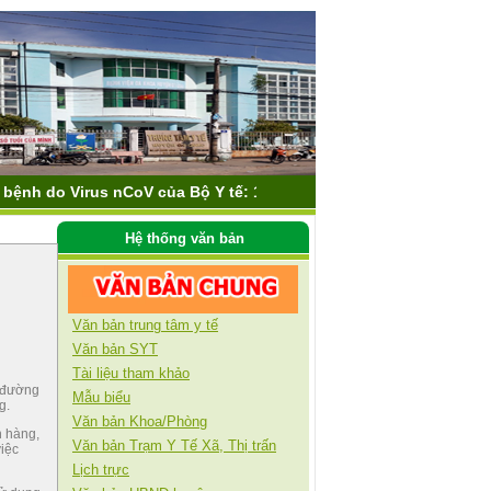
rus nCoV của Bộ Y tế: 1900-9095 hoặc 1900-3228
Hệ thống văn bản
Văn bản trung tâm y tế
Văn bản SYT
Tài liệu tham khảo
n đường
Mẫu biểu
g.
Văn bản Khoa/Phòng
h hàng,
Văn bản Trạm Y Tế Xã, Thị trấn
việc
Lịch trực