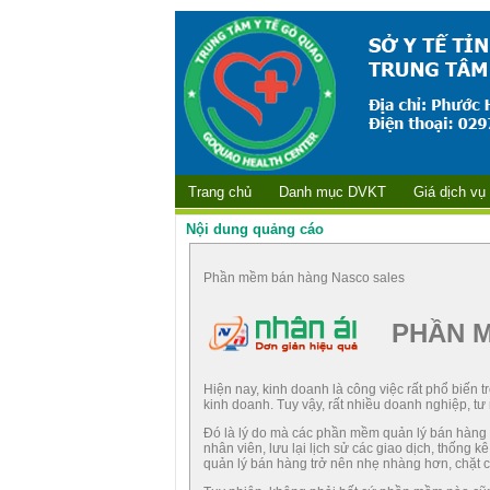
Trang chủ
Danh mục DVKT
Giá dịch vụ
Nội dung quảng cáo
Phần mềm bán hàng Nasco sales
PHẦN 
Hiện nay, kinh doanh là công việc rất phổ biến
kinh doanh. Tuy vậy, rất nhiều doanh nghiệp, tư
Đó là lý do mà các phần mềm quản lý bán hàng 
nhân viên, lưu lại lịch sử các giao dịch, thốn
quản lý bán hàng trở nên nhẹ nhàng hơn, chặt ch