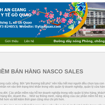
Đường dây nóng Phòng, chống bệnh do Vi
Giới thiệu
Liên hệ
MỀM BÁN HÀNG NASCO SALES
 trong cuộc sống. Bởi “phi thương bất phú” nên hầu hết mọi người đều chọn lựa co
 nhân rơi vào tình trạng khó khăn trong việc quản lý doanh nghiệp, quản lý cửa hàn
ra đời. Các phần mềm này hỗ trợ doanh nghiệp trong việc quản lý kho hàng, khác
g kê hàng tổn, doanh thu… Nhờ sự thông minh, năng động của các phần mềm hỗ trợ, 
ẽ hơn và tiết kiệm thời gian cũng như chi phí hơn.