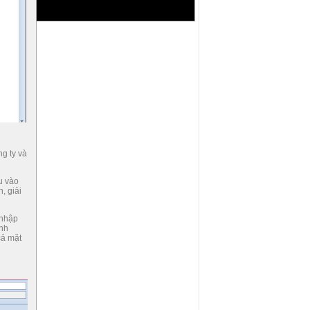
g ty và
u vào
, giải
 nhập
anh
cả mặt