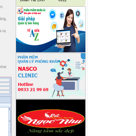
n,
áng,
i ra
khai