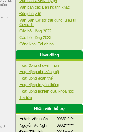
Văn bản UBND huyện
ử dụng,
n mềm
Văn bản các Ban ngành khác
Đảng bộ y tế
hanh,
Văn Bản Cơ sở thu dung, điều trị
Covid-19
Các hội đồng 2022
Các hội đồng 2023
Công khai Tài chính
Hoạt động
Hoạt động chuyên môn
Hoạt động chi, đảng bộ
Hoạt động đoàn thể
Hoạt động truyền thông
Hoạt động nghiên cứu khoa học
Tin tức
Nhân viên hỗ trợ
Huỳnh Văn nhân
0933******
Nguyễn Vũ Nghị
0902******
ó 2
Đoàn Tất Linh
0911******